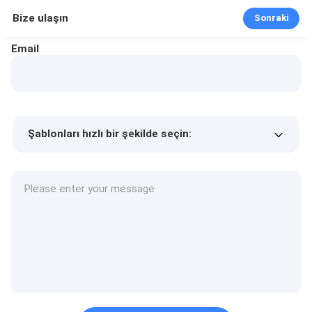
Bize ulaşın
Sonraki
Email
Şablonları hızlı bir şekilde seçin:
Ürün fiyatı
Min.order quantity
Bir numune isteyin
Daha fazla detay