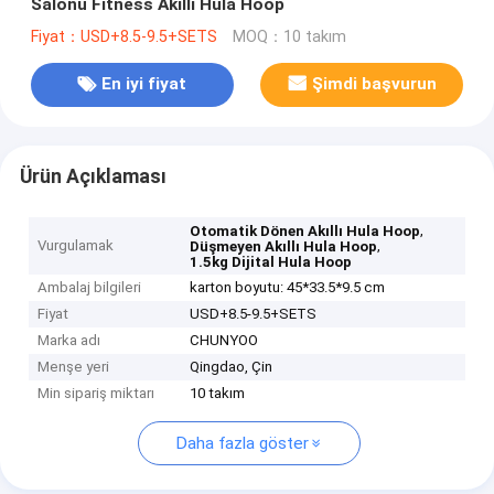
Salonu Fitness Akıllı Hula Hoop
Fiyat：USD+8.5-9.5+SETS
MOQ：10 takım
En iyi fiyat
Şimdi başvurun
Ürün Açıklaması
,
Otomatik Dönen Akıllı Hula Hoop
Vurgulamak
,
Düşmeyen Akıllı Hula Hoop
1.5kg Dijital Hula Hoop
Ambalaj bilgileri
karton boyutu: 45*33.5*9.5 cm
Fiyat
USD+8.5-9.5+SETS
Marka adı
CHUNYOO
Menşe yeri
Qingdao, Çin
Min sipariş miktarı
10 takım
Daha fazla göster