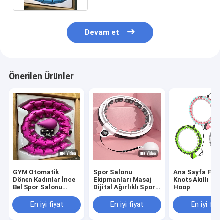
Devam et
Önerilen Ürünler
GYM Otomatik
Spor Salonu
Ana Sayfa Fitn
Dönen Kadınlar İnce
Ekipmanları Masaj
Knots Akıllı Hu
Bel Spor Salonu
Dijital Ağırlıklı Spor
Hoop
Fitness Hula Fitness
Salonu Fitness Yoga
Çemberleri
Hula-Hoop
En iyi fiyat
En iyi fiyat
En iyi fiy