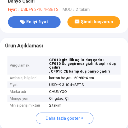
Banyo Çadırı
Fiyat：USD+9.3-10.4+SETS
MOQ：2 takım
En iyi fiyat
Şimdi başvurun
Ürün Açıklaması
,
CF010 gizlilik açılır duş çadırı
CF010 Su geçirmez gizlilik açılır duş
Vurgulamak
çadırı
,
CF010 CE kamp duş banyo çadırı
Ambalaj bilgileri
karton boyutu: 60*60*4 cm
Fiyat
USD+9.3-10.4+SETS
Marka adı
CHUNYOO
Menşe yeri
Qingdao, Çin
Min sipariş miktarı
2 takım
Daha fazla göster