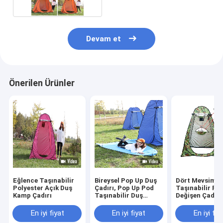
Devam et
Önerilen Ürünler
Eğlence Taşınabilir
Bireysel Pop Up Duş
Dört Mevsim
Polyester Açık Duş
Çadırı, Pop Up Pod
Taşınabilir Po
Kamp Çadırı
Taşınabilir Duş
Değişen Çadır
İstasyonu ve Gizlilik
Odası
En iyi fiyat
En iyi fiyat
En iyi fiy