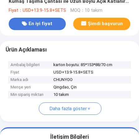
Kumaş Taşıma Çantası ile Uzun Boylu Açık Katlanır
Sandalye
Fiyat：USD+13.9-15.8+SETS
MOQ：10 takım
En iyi fiyat
Şimdi başvurun
Ürün Açıklaması
Ambalaj bilgileri
karton boyutu: 85*153*88/70 cm
Fiyat
USD+13.9-15.8+SETS
Marka adı
CHUNYOO
Menşe yeri
Qingdao, Çin
Min sipariş miktarı
10 takım
Daha fazla göster
İletişim Bilgileri