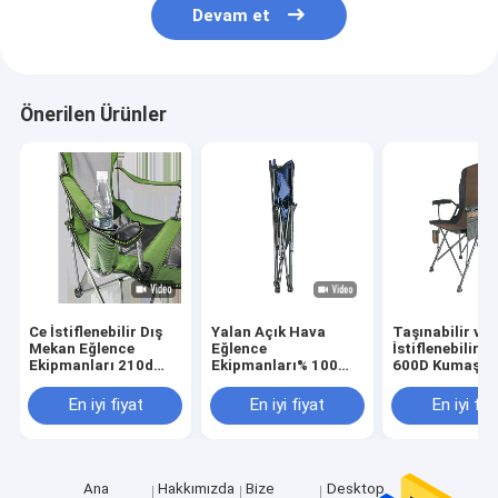
Devam et
Önerilen Ürünler
Ce İstiflenebilir Dış
Yalan Açık Hava
Taşınabilir ve
Mekan Eğlence
Eğlence
İstiflenebilir M
Ekipmanları 210d
Ekipmanları% 100
600D Kumaş O
Taşınabilir Katlanır
Polyester Katlanır
Ve Yalan Parti
Boş Tembel Sandalye
Bahçe Sandalyeleri
Sandalyeleri
En iyi fiyat
En iyi fiyat
En iyi fiy
Çocuklar Katla
Kamp Sandalye
Ana
Hakkımızda
Bize
Desktop