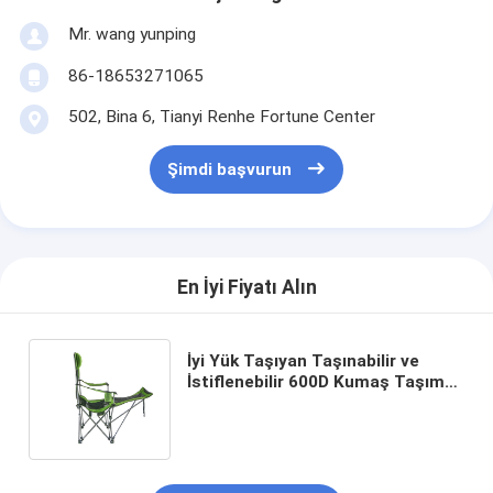
Mr. wang yunping
86-18653271065
502, Bina 6, Tianyi Renhe Fortune Center
Şimdi başvurun
En İyi Fiyatı Alın
İyi Yük Taşıyan Taşınabilir ve
İstiflenebilir 600D Kumaş Taşıma
Çantası ile Uzun Boylu Açık
Katlanır Sandalye