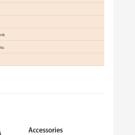
enk
utu