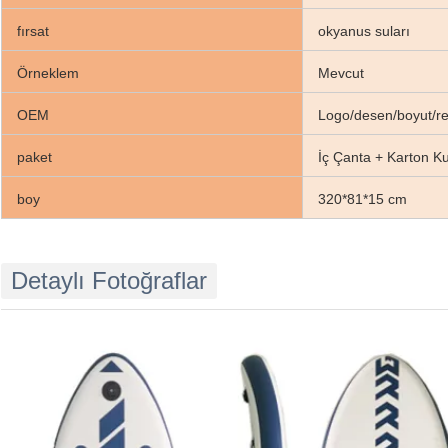
fırsat
okyanus suları
Örneklem
Mevcut
OEM
Logo/desen/boyut/r
paket
İç Çanta + Karton K
boy
320*81*15 cm
Detaylı Fotoğraflar