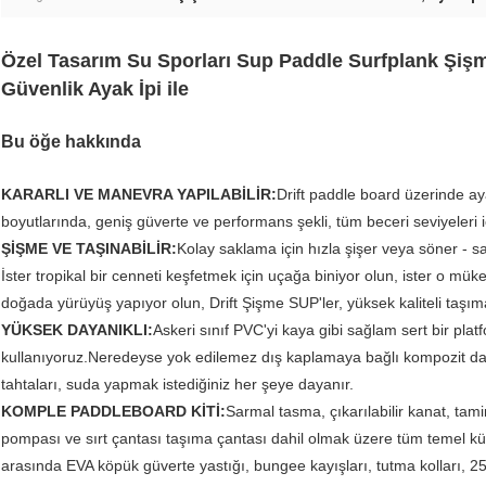
Özel Tasarım Su Sporları Sup Paddle Surfplank Şişm
Güvenlik Ayak İpi ile
Bu öğe hakkında
KARARLI VE MANEVRA YAPILABİLİR:
Drift paddle board üzerinde a
boyutlarında, geniş güverte ve performans şekli, tüm beceri seviyeleri i
ŞİŞME VE TAŞINABİLİR:
Kolay saklama için hızla şişer veya söner - s
İster tropikal bir cenneti keşfetmek için uçağa biniyor olun, ister o m
doğada yürüyüş yapıyor olun, Drift Şişme SUP'ler, yüksek kaliteli taşım
YÜKSEK DAYANIKLI:
Askeri sınıf PVC'yi kaya gibi sağlam sert bir plat
kullanıyoruz.Neredeyse yok edilemez dış kaplamaya bağlı kompozit damla 
tahtaları, suda yapmak istediğiniz her şeye dayanır.
KOMPLE PADDLEBOARD KİTİ:
Sarmal tasma, çıkarılabilir kanat, tam
pompası ve sırt çantası taşıma çantası dahil olmak üzere tüm temel kürek
arasında EVA köpük güverte yastığı, bungee kayışları, tutma kolları, 2