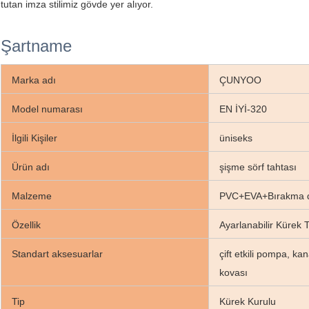
tutan imza stilimiz gövde yer alıyor.
Şartname
Marka adı
ÇUNYOO
Model numarası
EN İYİ-320
İlgili Kişiler
üniseks
Ürün adı
şişme sörf tahtası
Malzeme
PVC+EVA+Bırakma di
Özellik
Ayarlanabilir Kürek 
Standart aksesuarlar
çift ​​etkili pompa, k
kovası
Tip
Kürek Kurulu