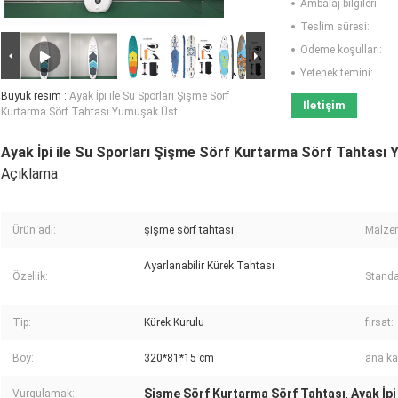
Ambalaj bilgileri:
Teslim süresi:
Ödeme koşulları:
Yetenek temini:
Büyük resim :
Ayak İpi ile Su Sporları Şişme Sörf
İletişim
Kurtarma Sörf Tahtası Yumuşak Üst
Ayak İpi ile Su Sporları Şişme Sörf Kurtarma Sörf Tahtası
Açıklama
Ürün adı:
şişme sörf tahtası
Malze
Ayarlanabilir Kürek Tahtası
Özellik:
Standa
Tip:
Kürek Kurulu
fırsat:
Boy:
320*81*15 cm
ana ka
Şişme Sörf Kurtarma Sörf Tahtası
Ayak İpi
Vurgulamak:
,