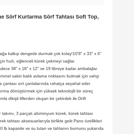
e Sörf Kurtarma Sörf Tahtası Soft Top,
yağa kalkıp dengede durmak çok kolay!10'8" x 33" x 6"
çin hızlı, eğlenceli kürek çekmeyi sağlar.
adece 38" x 18" x 12" ve 19 libreye kadar ambalajlar.
ükemmel sakin balık avlama noktasını bulmak için vahşi
a çantası sırt çantalarında rahatça seyahat eder.
forma dönüştürmek için yüksek teknolojili bir süreç
dikişli liflerden oluşan bir çekirdek ile Drift
ir takımı, 3 parçalı alüminyum kürek, kürek tahtası
 tahtası aksesuarlarıyla birlikte gelir.Pano özellikleri
50 lb kapasite ve su tutan ve tahtanın burnunu yukarıda