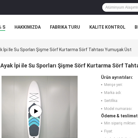
% S
HAKKIMIZDA
FABRIKA TURU
KALITE KONTROL
B
k İpi Ile Su Sporları Şişme Sörf Kurtarma Sörf Tahtası Yumuşak Üst
Ayak İpi ile Su Sporları Şişme Sörf Kurtarma Sörf Tah
Ürün ayrıntıları:
Menşe yeri:
Marka adı:
Sertifika:
Model numarası:
Ödeme & teslimat 
Min sipariş miktarı:
Fiyat: