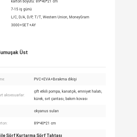
karton boyutu: 89*40*21 cm
7-15 iş günü
L/C, D/A, D/P, T/T, Western Union, MoneyGram
3000+SET+AY
 Yumuşak Üst
me:
PVC+EVA+Bırakma dikişi
çift ​​etkili pompa, kanatçık, emniyet halatı,
rt aksesuarlar:
kürek, sırt çantası, bakım kovası
okyanus suları
rton:
89*40*21 cm
 ile Sörf Kurtarma Sörf Tahtası