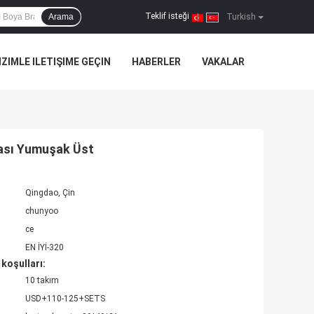
Teklif isteği
Arama
|
Turkish
IZIMLE ILETIŞIME GEÇIN
HABERLER
VAKALAR
tası Yumuşak Üst
Qingdao, Çin
chunyoo
ce
EN İYİ-320
koşulları:
10 takım
USD+110-125+SETS