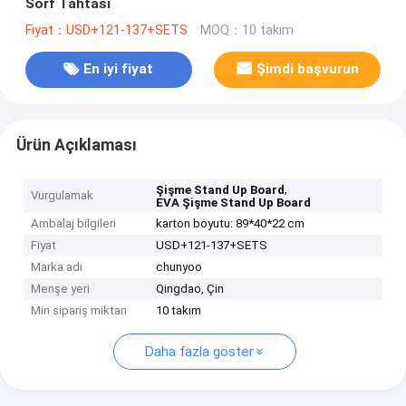
Sörf Tahtası
Fiyat：USD+121-137+SETS
MOQ：10 takım
En iyi fiyat
Şimdi başvurun
Ürün Açıklaması
,
Şişme Stand Up Board
Vurgulamak
EVA Şişme Stand Up Board
Ambalaj bilgileri
karton boyutu: 89*40*22 cm
Fiyat
USD+121-137+SETS
Marka adı
chunyoo
Menşe yeri
Qingdao, Çin
Min sipariş miktarı
10 takım
Daha fazla göster