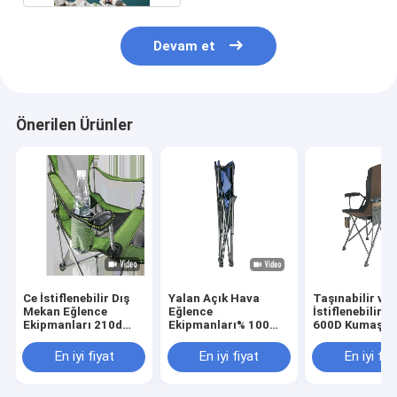
Devam et
Önerilen Ürünler
Ce İstiflenebilir Dış
Yalan Açık Hava
Taşınabilir ve
Mekan Eğlence
Eğlence
İstiflenebilir M
Ekipmanları 210d
Ekipmanları% 100
600D Kumaş O
Taşınabilir Katlanır
Polyester Katlanır
Ve Yalan Parti
Boş Tembel Sandalye
Bahçe Sandalyeleri
Sandalyeleri
En iyi fiyat
En iyi fiyat
En iyi fiy
Çocuklar Katla
Kamp Sandalye