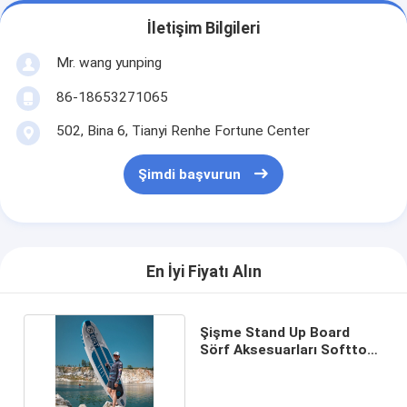
İletişim Bilgileri
Mr. wang yunping
86-18653271065
502, Bina 6, Tianyi Renhe Fortune Center
Şimdi başvurun
En İyi Fiyatı Alın
Şişme Stand Up Board
Sörf Aksesuarları Softtop
Sörf Tahtası