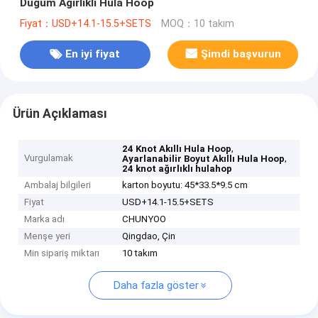
Düğüm Ağırlıklı Hula Hoop
Fiyat：USD+14.1-15.5+SETS
MOQ：10 takım
En iyi fiyat
Şimdi başvurun
Ürün Açıklaması
,
24 Knot Akıllı Hula Hoop
Vurgulamak
,
Ayarlanabilir Boyut Akıllı Hula Hoop
24 knot ağırlıklı hulahop
Ambalaj bilgileri
karton boyutu: 45*33.5*9.5 cm
Fiyat
USD+14.1-15.5+SETS
Marka adı
CHUNYOO
Menşe yeri
Qingdao, Çin
Min sipariş miktarı
10 takım
Daha fazla göster