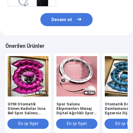
Devam et
Önerilen Ürünler
GYM Otomatik
Spor Salonu
Otomatik Dön
Dönen Kadınlar İnce
Ekipmanları Masaj
Damlamasız
Bel Spor Salonu
Dijital Ağırlıklı Spor
Egzersiz Dijita
Fitness Hula Fitness
Salonu Fitness Yoga
Salonu Fitness 
Çemberleri
Hula-Hoop
Hula Hoop
En iyi fiyat
En iyi fiyat
En iyi fiy