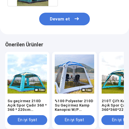
Devam et
Önerilen Ürünler
Su geçirmez 210D
%100 Polyester 210D
210T Çift Kat
Açık Spor Çadır 360 *
Su Geçirmez Kamp
Açık Spor Çadı
360 * 220cm
Kanopisi W/P
360*360*220
Otomatik Açılır
2000mm 4 6 Kişilik
Otomatik 4 ila
Çadır Ailesi
Çadır
Kişilik Çadır
En iyi fiyat
En iyi fiyat
En iyi fiy