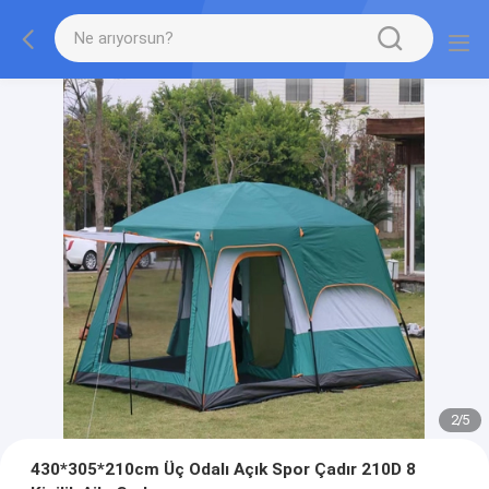
2
/
5
430*305*210cm Üç Odalı Açık Spor Çadır 210D 8