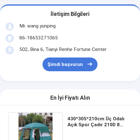
İletişim Bilgileri
Mr. wang yunping
86-18653271065
502, Bina 6, Tianyi Renhe Fortune Center
Şimdi başvurun
En İyi Fiyatı Alın
430*305*210cm Üç Odalı
Açık Spor Çadır 210D 8
Kişilik Aile Çadırı