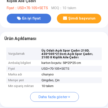
Kişilik Aile Çadırı
Fiyat：USD+70-105+SETS
MOQ：10 takım
En iyi fiyat
Şimdi başvurun
Ürün Açıklaması
,
Üç Odalı Açık Spor Çadırı 210D
Vurgulamak
,
430*305*210cm Açık Spor Çadırı
210D 8 Kişilik Aile Çadırı
Ambalaj bilgileri
karton boyutu: 58*25*25 cm
Fiyat
USD+70-105+SETS
Marka adı
chunyoo
Menşe yeri
Qingdao, Çin
Min sipariş miktarı
10 takım
Daha fazla göster