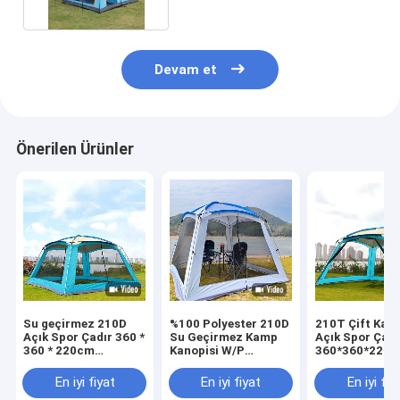
Devam et
Önerilen Ürünler
Su geçirmez 210D
%100 Polyester 210D
210T Çift Kat
Açık Spor Çadır 360 *
Su Geçirmez Kamp
Açık Spor Çadı
360 * 220cm
Kanopisi W/P
360*360*220
Otomatik Açılır
2000mm 4 6 Kişilik
Otomatik 4 ila
Çadır Ailesi
Çadır
Kişilik Çadır
En iyi fiyat
En iyi fiyat
En iyi fiy