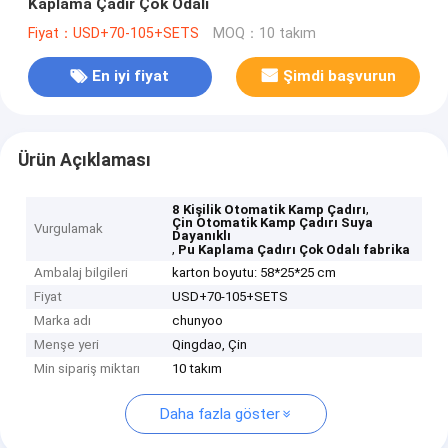
Kaplama Çadır Çok Odalı
Fiyat：USD+70-105+SETS
MOQ：10 takım
En iyi fiyat
Şimdi başvurun
Ürün Açıklaması
,
8 Kişilik Otomatik Kamp Çadırı
Çin Otomatik Kamp Çadırı Suya
Vurgulamak
Dayanıklı
,
Pu Kaplama Çadırı Çok Odalı fabrika
Ambalaj bilgileri
karton boyutu: 58*25*25 cm
Fiyat
USD+70-105+SETS
Marka adı
chunyoo
Menşe yeri
Qingdao, Çin
Min sipariş miktarı
10 takım
Daha fazla göster