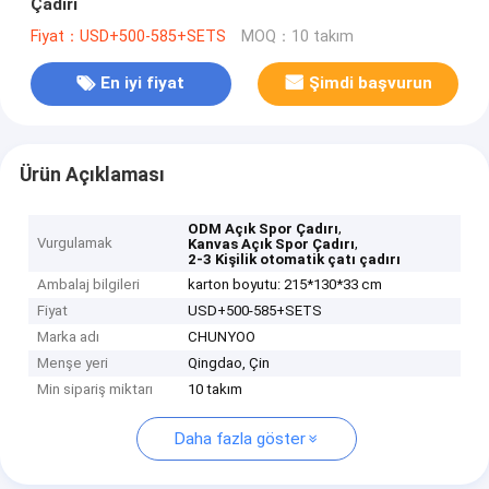
Çadırı
Fiyat：USD+500-585+SETS
MOQ：10 takım
En iyi fiyat
Şimdi başvurun
Ürün Açıklaması
,
ODM Açık Spor Çadırı
Vurgulamak
,
Kanvas Açık Spor Çadırı
2-3 Kişilik otomatik çatı çadırı
Ambalaj bilgileri
karton boyutu: 215*130*33 cm
Fiyat
USD+500-585+SETS
Marka adı
CHUNYOO
Menşe yeri
Qingdao, Çin
Min sipariş miktarı
10 takım
Daha fazla göster