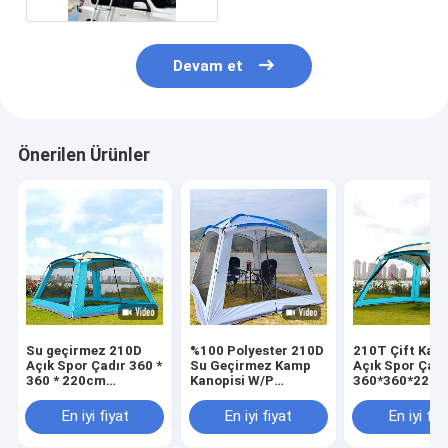
Devam et
Önerilen Ürünler
Su geçirmez 210D
%100 Polyester 210D
210T Çift Kat
Açık Spor Çadır 360 *
Su Geçirmez Kamp
Açık Spor Çadı
360 * 220cm
Kanopisi W/P
360*360*220
Otomatik Açılır
2000mm 4 6 Kişilik
Otomatik 4 ila
Çadır Ailesi
Çadır
Kişilik Çadır
En iyi fiyat
En iyi fiyat
En iyi fiy