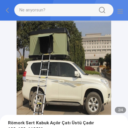
2
/
4
Römork Sert Kabuk Açılır Çatı Üstü Çadır