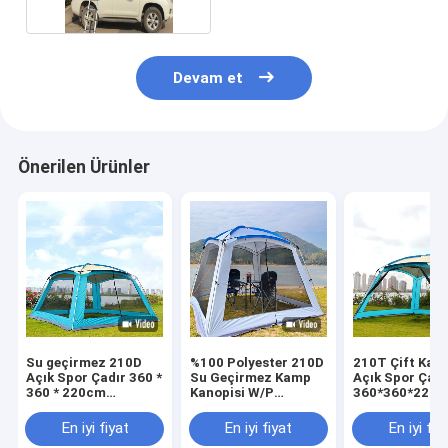
Devam et
Önerilen Ürünler
Su geçirmez 210D
%100 Polyester 210D
210T Çift Kat
Açık Spor Çadır 360 *
Su Geçirmez Kamp
Açık Spor Çadı
360 * 220cm
Kanopisi W/P
360*360*220
Otomatik Açılır
2000mm 4 6 Kişilik
Otomatik 4 ila
Çadır Ailesi
Çadır
Kişilik Çadır
En iyi fiyat
En iyi fiyat
En iyi fiy