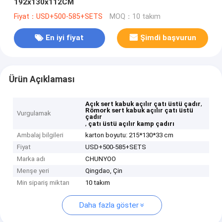
192x130x112CM
Fiyat：USD+500-585+SETS
MOQ：10 takım
En iyi fiyat
Şimdi başvurun
Ürün Açıklaması
,
Açık sert kabuk açılır çatı üstü çadır
Römork sert kabuk açılır çatı üstü
Vurgulamak
çadır
,
çatı üstü açılır kamp çadırı
Ambalaj bilgileri
karton boyutu: 215*130*33 cm
Fiyat
USD+500-585+SETS
Marka adı
CHUNYOO
Menşe yeri
Qingdao, Çin
Min sipariş miktarı
10 takım
Daha fazla göster